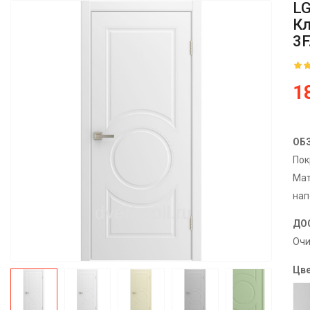
LG
Кл
3F
1
ОБ
По
Мат
нап
ДО
Очи
Цве