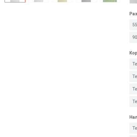
Ра
5
9
Кор
Т
Те
Те
Те
Нал
Т