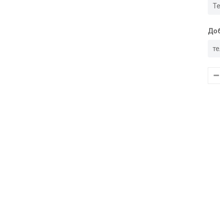
Те
Доб
т