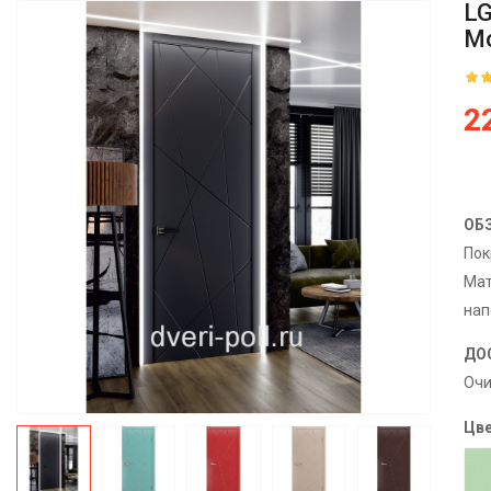
LG
Мо
2
ОБ
По
Мат
нап
ДО
Очи
Цве