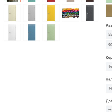
Ра
5
9
Кор
Т
Нал
Т
Доб
т