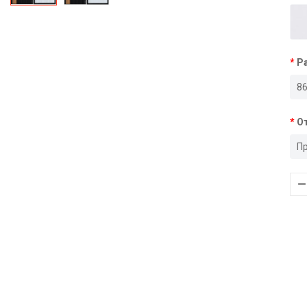
Р
8
О
П