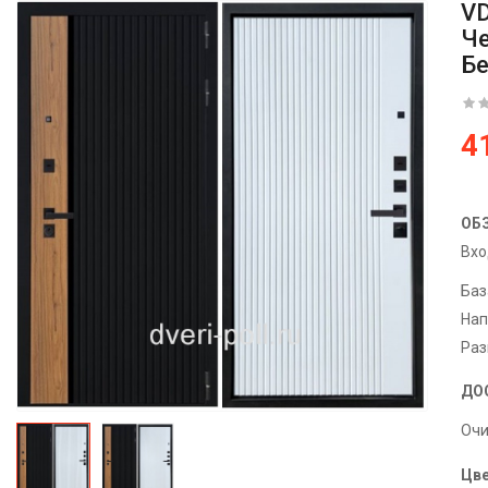
VD
Че
Бе
4
ОБ
Вхо
Баз
Нап
Раз
ДО
Очи
Цве