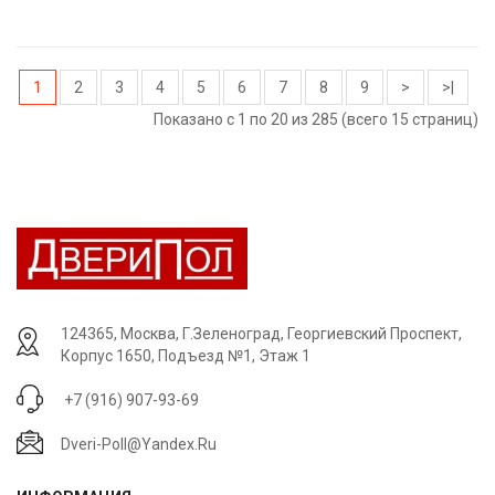
1
2
3
4
5
6
7
8
9
>
>|
Показано с 1 по 20 из 285 (всего 15 страниц)
124365, Москва, Г.Зеленоград, Георгиевский Проспект,
Корпус 1650, Подъезд №1, Этаж 1
+7 (916) 907-93-69
Dveri-Poll@yandex.ru