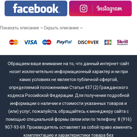
для себя оптимальную модель - звоните нашим менеджерам.
Мы работаем напрямую от производителя, а потому вы
сможете купить межкомнатные двери эмаль действительно
недорого!
Показать описание
Скрыть описание
Обращаем ваше внимание на то, что данный интернет-сайт
носит исключительно информационный характер и ни при
каких условиях не является публичной офертой,
определяемой положениями Статьи 437 (2) Гражданского
кодекса Российской Федерации. Для получения подробной
информации о наличии и стоимости указанных товаров и
(или) услуг, пожалуйста, обращайтесь к менеджеру сайта с
помощью специальной формы связи или по телефону: 8 (916)
907-93-69. Производитель оставляет за собой право изменять
комплектацию и характеристики товара без