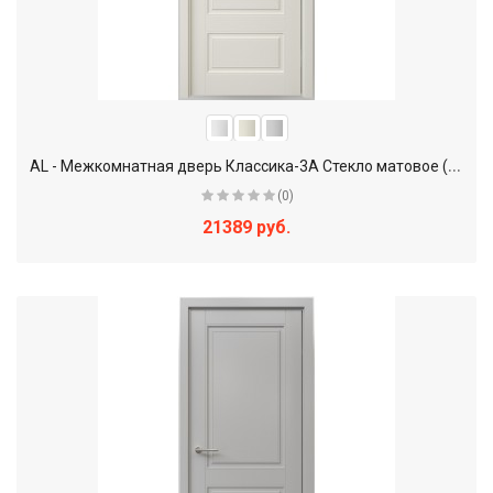
A
L - Межкомнатная дверь Классика-3А Стекло матовое (AL GF.K-3)
(0)
21389 руб.