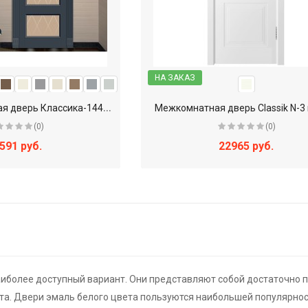
НА ЗАКАЗ
S
D - Межкомнатная дверь Классика-144В (V-V4)
Межкомнатная дверь Classik N-3
(0)
(0)
591 руб.
22965 руб.
аиболее доступный вариант. Они представляют собой достаточно 
та. Двери эмаль белого цвета пользуются наибольшей популярнос