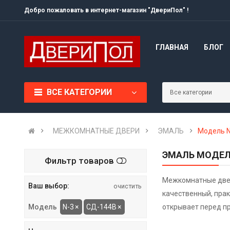
Добро пожаловать в интернет-магазин "ДвериПол" !
ГЛАВНАЯ
БЛОГ
ВСЕ КАТЕГОРИИ
МЕЖКОМНАТНЫЕ ДВЕРИ
ЭМАЛЬ
Модель N
ЭМАЛЬ МОДЕЛЬ
Фильтр товаров
Межкомнатные двер
Ваш выбор:
очистить
качественный, пра
N-3
×
СД-144В
×
открывает перед п
Модель