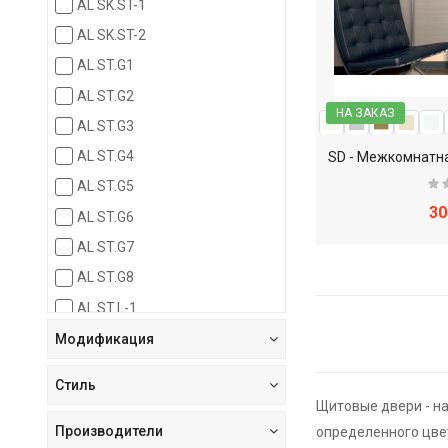
AL SK.ST-1
AL SK.ST-2
AL ST.G1
AL ST.G2
НА ЗАКАЗ
AL ST.G3
AL ST.G4
AL ST.G5
30
AL ST.G6
AL ST.G7
AL ST.G8
AL ST.L-1
AL ST.L-2
Модификация
AL ST.L-3
Стиль
AL ST.L-4
Щитовые двери - н
GR-2
Производители
определенного цве