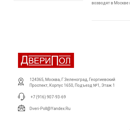
возводят в Москве 
KR-1
KR-2
Изделия из массив
KT-1
древесный массив, 
KT-2
окрашиваются эмал
LG/ZR-1Z.PO
LGD.AR-Z.PG
В каких помещения
- в офисных помещ
N-1
- в частных домах,
N-2
- в квартирах, кот
N-3
- в государственны
124365, Москва, Г.Зеленоград, Георгиевский
PR-1
Проспект, Корпус 1650, Подъезд №1, Этаж 1
- в медицинских кл
S-8L
+7 (916) 907-93-69
SD.V-V1
Окрашенная краско
пользуются такой 
Dveri-Poll@yandex.ru
SD.V-V2
SD.V-V3
Их основные достои
SD.V-V4