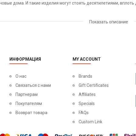
новые дома. И такие изделия могут стоять десятилетиями, вплоть 
а стоят значительно дороже, но возросшая цена вполне оправдыв
Показать описание
который прослужит до 50 лет. Такие двери устанавливаются один и
ью цвета слоновая кость.
х можно применять такие изделия:
ениях,
ИНФОРМАЦИЯ
MY ACCOUNT
орые оформлены в светлых тонах,
О нас
Brands
х учреждениях,
Связаться с нами
Gift Certificates
иниках и диагностических центрах.
Партнерам
Affiliates
Покупателям
Specials
й поверхность великолепно поддается как очистке, так и дезинф
Возврат товара
FAQs
популярностью в обычных больницах.
Custom Link
нства: