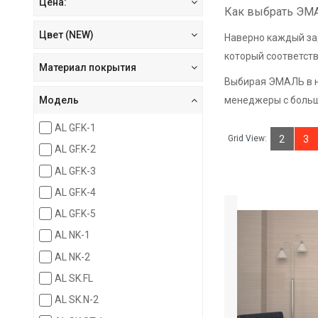
Цена:
Как выбрать Э
Цвет (NEW)
Наверно каждый за
который соответст
Материал покрытия
Выбирая ЭМАЛЬ в н
Модель
менеджеры с больши
AL GF.K-1
Grid View:
2
3
AL GF.K-2
AL GF.K-3
AL GF.K-4
AL GF.K-5
AL NK-1
AL NK-2
AL SK.FL
AL SK.N-2