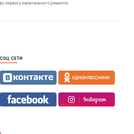
до первого капитального ремонта.
ает улучшенное качество. Основным материалом является
 раз, и чаще всего не меняются. Именно такие двери
СОЦ. СЕТИ
екции. А потому межкомнатные белые двери эмаль