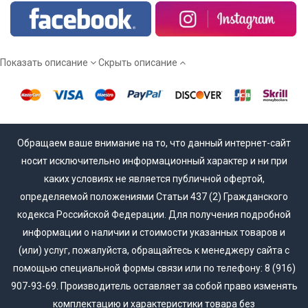
для себя оптимальную модель - звоните нашим менеджерам.
Мы работаем напрямую от производителя, а потому вы
сможете купить межкомнатные двери эмаль действительно
недорого!
Показать описание
Скрыть описание
Обращаем ваше внимание на то, что данный интернет-сайт
носит исключительно информационный характер и ни при
каких условиях не является публичной офертой,
определяемой положениями Статьи 437 (2) Гражданского
кодекса Российской Федерации. Для получения подробной
информации о наличии и стоимости указанных товаров и
(или) услуг, пожалуйста, обращайтесь к менеджеру сайта с
помощью специальной формы связи или по телефону: 8 (916)
907-93-69. Производитель оставляет за собой право изменять
комплектацию и характеристики товара без