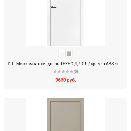
D
R - Межкомнатная дверь ТЕХНО ДР-СЛ / кромка ABS черная
(0)
9660 руб.