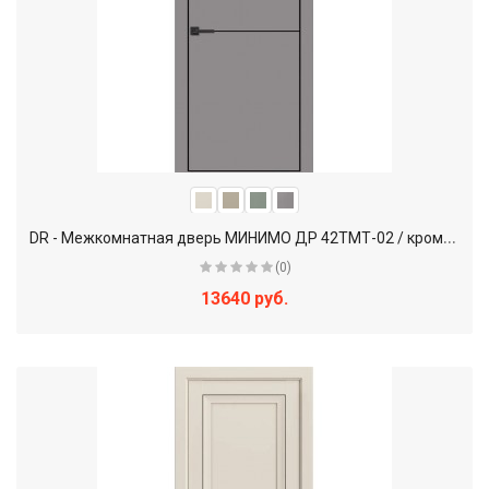
D
R - Межкомнатная дверь МИНИМО ДР 42ТМТ-02 / кромка ABS черная
(0)
13640 руб.