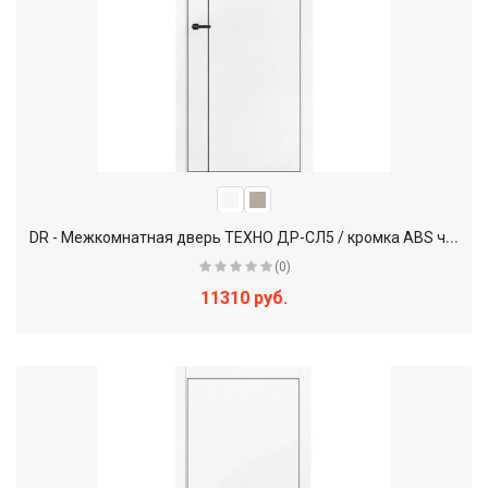
D
R - Межкомнатная дверь ТЕХНО ДР-СЛ5 / кромка ABS черная
(0)
11310 руб.