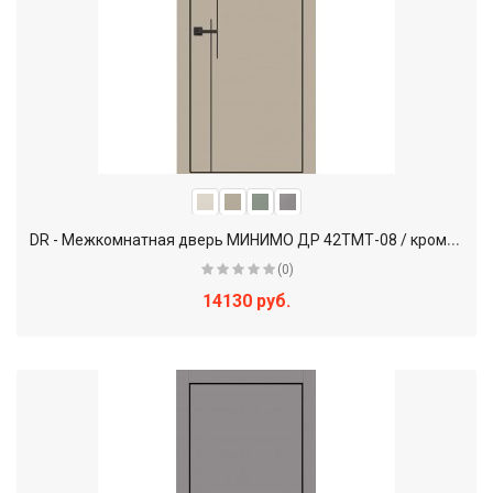
D
R - Межкомнатная дверь МИНИМО ДР 42ТМТ-08 / кромка ABS черная
(0)
14130 руб.