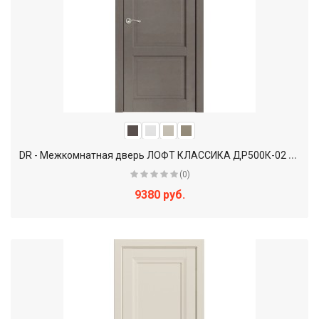
D
R - Межкомнатная дверь ЛОФТ КЛАССИКА ДР500К-02 / глухое
(0)
9380 руб.