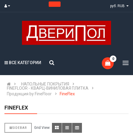
руб. RUB
0
ВСЕ КАТЕГОРИИ
НАПОЛЬНЫЕ ПОКРЫТИЯ
FINEFLOOR - КВАРЦ-ВИНИЛОВАЯ ПЛИТКА
Продукция by FineFloor
FineFlex
FINEFLEX
Grid View:
SIDEBAR