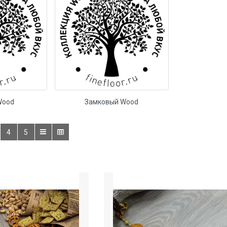
Wood
Замковый Wood
4
5