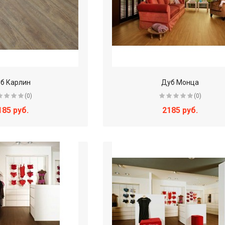
б Карлин
Дуб Монца
(0)
(0)
185 руб.
2185 руб.