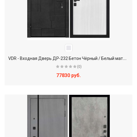
V
DR - Входная Дверь ДР-232 Бетон Чёрный / Белый матовый
(0)
77830 руб.