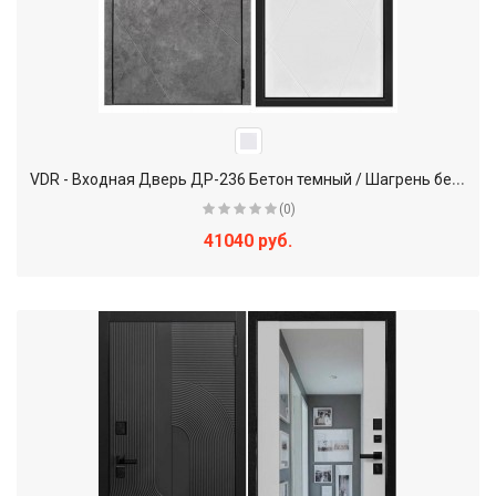
V
DR - Входная Дверь ДР-236 Бетон темный / Шагрень белая
(0)
41040 руб.