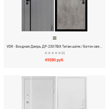
V
DR - Входная Дверь ДР-230 ПВХ Титан шёлк / Бетон светлый
(0)
49280 руб.