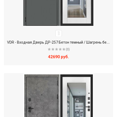
V
DR - Входная Дверь ДР-257 Бетон темный / Шагрень белая + Зеркало
(0)
42690 руб.