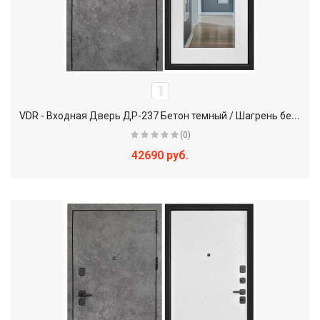
V
DR - Входная Дверь ДР-237 Бетон темный / Шагрень белая + Зеркало
(0)
42690 руб.