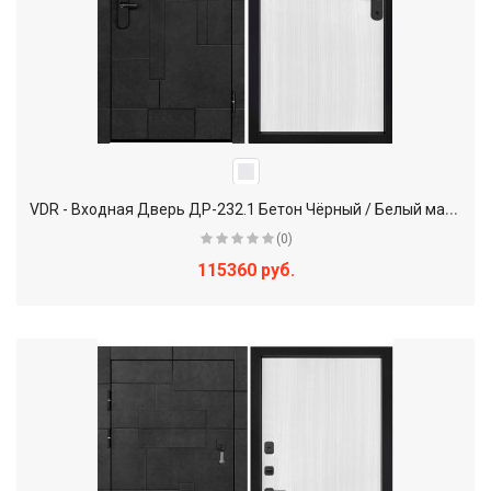
V
DR - Входная Дверь ДР-232.1 Бетон Чёрный / Белый матовый
(0)
115360 руб.