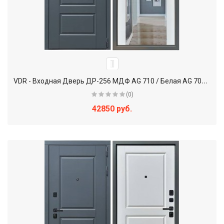
V
DR - Входная Дверь ДР-256 МДФ AG 710 / Белая AG 700 + Зеркало
(0)
42850 руб.