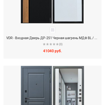
V
DR - Входная Дверь ДР-251 Черная шагрень МДФ BL / Белая AG 700
(0)
41040 руб.