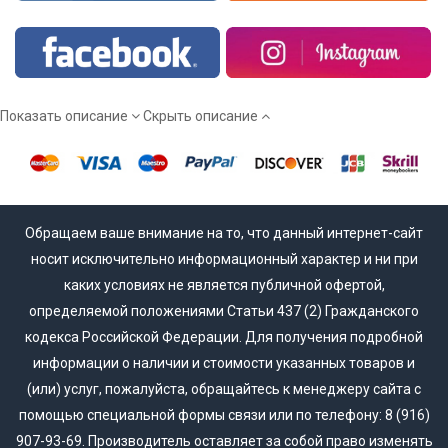
возможность выбрать разные варианты отделки для
внешней и внутренней стороны двери
Среди недостатков:
Показать описание
Скрыть описание
низкая сопротивляемость воздействию химических и
абразивных составов
необходимость регулярного ухода, например покрытием
полиролью
плохая переносимость прямого солнечного света и
Обращаем ваше внимание на то, что данный интернет-сайт
высокой влажности
носит исключительно информационный характер и ни при
Исходя из этого, обшивку шпонированными панелями МДФ
каких условиях не является публичной офертой,
разумнее всего применять для входных дверей внутренних
определяемой положениями Статьи 437 (2) Гражданского
помещений (в том числе в квартирах или офисах,
кодекса Российской Федерации. Для получения подробной
расположенных в многоэтажных зданиях)
информации о наличии и стоимости указанных товаров и
(или) услуг, пожалуйста, обращайтесь к менеджеру сайта с
Ламинированные панели на входную дверь
. Еще один вариант
помощью специальной формы связи или по телефону: 8 (916)
декоративной отделки входных конструкций. Поверхность таких
907-93-69. Производитель оставляет за собой право изменять