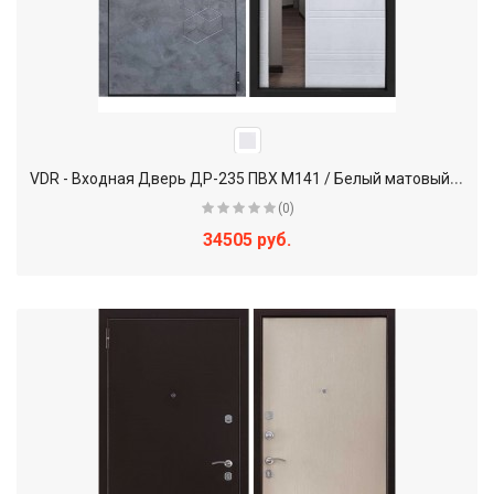
V
DR - Входная Дверь ДР-235 ПВХ М141 / Белый матовый + Зеркало
(0)
34505 руб.