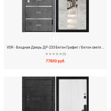
V
DR - Входная Дверь ДР-233 Бетон Графит / Бетон светлый + Зеркало
(0)
77830 руб.