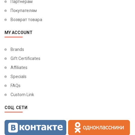
Партнерам
ламинированные
с покрытием из ПВХ
Покупателям
с покрытием Винорит
Возврат товара
с покрытием Экошпон
MY ACCOUNT
из щита влагостойкой фанеры
Для выбора типа покрытия панелей нужно ознакомиться с
Brands
преимуществами и недостатками
Gift Certificates
Шпонированные панели для входной двери
. Воспроизводят цвет
Affiliates
и структуру различных пород древесины. Чаще всего
Specials
устанавливаются на двери сегмента «премиум».
FAQs
К достоинствам шпонированных плит относят:
Custom Link
сравнительно низкую стоимость по сравнению с
СОЦ. СЕТИ
массивом дерева
долговечность
экологичность
устойчивость к перепадам температуры