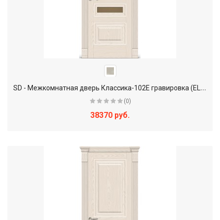
S
D - Межкомнатная дверь Классика-102Е гравировка (EL-EL.2)
(0)
38370 руб.