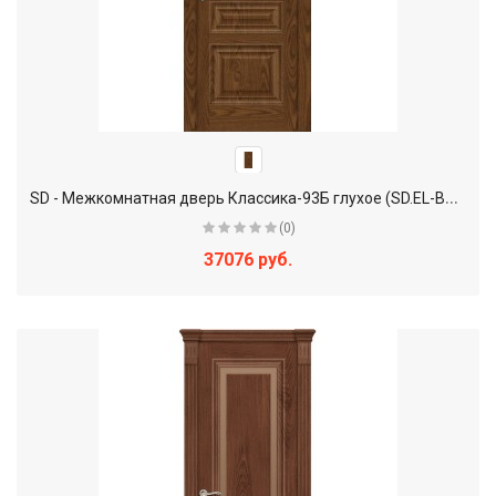
S
D - Межкомнатная дверь Классика-93Б глухое (SD.EL-BR2)
(0)
37076 руб.