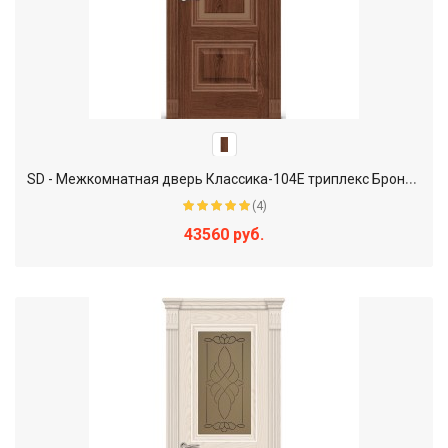
S
D - Межкомнатная дверь Классика-104Е триплекс Бронза (EL-EL.4)
(4)
43560 руб.