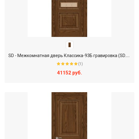
S
D - Межкомнатная дверь Классика-93Б гравировка (SD.EL-BR2)
(1)
41152 руб.