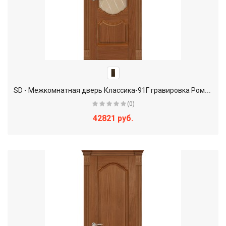
S
D - Межкомнатная дверь Классика-91Г гравировка Ромб Бронза (EL-GZT)
(0)
42821 руб.