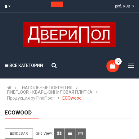
руб. RUB
0
ВСЕ КАТЕГОРИИ
НАПОЛЬНЫЕ ПОКРЫТИЯ
FINEFLOOR - КВАРЦ-ВИНИЛОВАЯ ПЛИТКА
Продукция by FineFloor
ECOwood
ECOWOOD
Grid View:
SIDEBAR