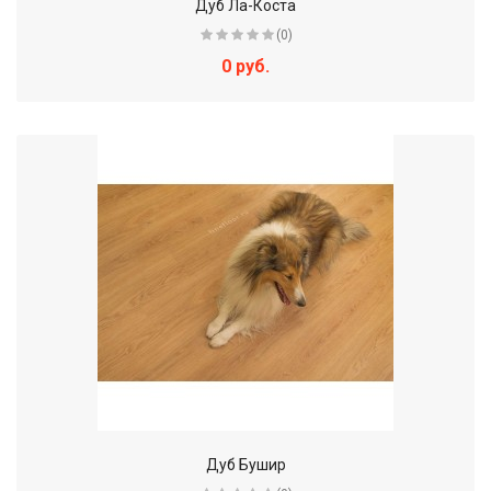
Дуб Ла-Коста
(0)
0 руб.
Дуб Бушир