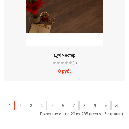
Дуб Честер
(0)
0 руб.
1
2
3
4
5
6
7
8
9
>
>|
Показано с 1 по 20 из 285 (всего 15 страниц)