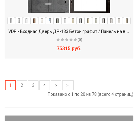
V
DR - Входная Дверь ДР-133 Бетон графит / Панель на выбор
(0)
75315 руб.
1
2
3
4
>
>|
Показано с 1 по 20 из 78 (всего 4 страниц)
Конструкция металлических
входных дверей