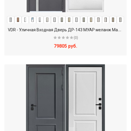
V
DR - Уличная Входная Дверь ДР-143 МУАР меланж Махагон / Панель на выбор
(0)
79805 руб.