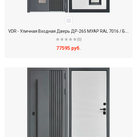
V
DR - Уличная Входная Дверь ДР-265 МУАР RAL 7016 / Белый
(0)
77595 руб.