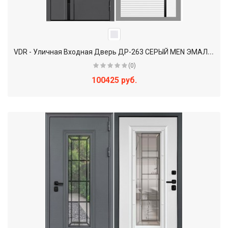
V
DR - Уличная Входная Дверь ДР-263 СЕРЫЙ MEN ЭМАЛЬ / Белый + стекло Черное
(0)
100425 руб.