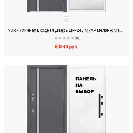
V
DR - Уличная Входная Дверь ДР-243 МУАР меланж Махагон / Белый
(0)
80340 руб.