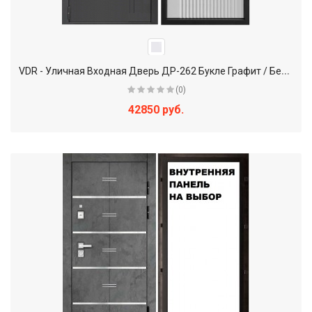
V
DR - Уличная Входная Дверь ДР-262 Букле Графит / Белый
(0)
42850 руб.