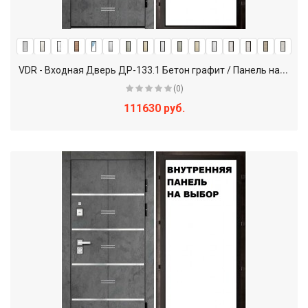
V
DR - Входная Дверь ДР-133.1 Бетон графит / Панель на выбор
(0)
111630 руб.