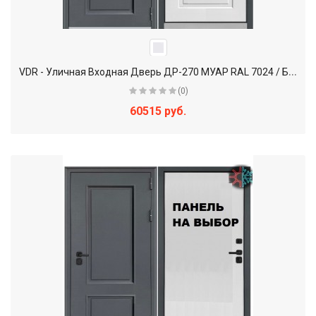
V
DR - Уличная Входная Дверь ДР-270 МУАР RAL 7024 / Белый
(0)
60515 руб.