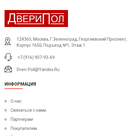
Мы рады представить вам широкий ассортимент
исключительно качественных металлических дверей, которые
в течении многих лет смогут прослужить вам и вашему дому
надежной защитой от незваных гостей. Итальянский дизайн
наших входных дверей придаст элегантный вид вашему
124365, Москва, Г.Зеленоград, Георгиевский Проспект,
жилищу.
Корпус 1650, Подъезд №1, Этаж 1
Наши двери – не китайская штамповка!
+7 (916) 907-93-69
В их конструкцию входят следующие основные составляющие:
Dveri-Poll@yandex.ru
• полотно холоднокатаной стали толщиной 1,8-2 мм;
• 3 вертикальных и 9 горизонтальных рёбер жёсткости;
ИНФОРМАЦИЯ
• МДФ-панели толщиной 7-16 мм;
• удобный глазок;
О нас
• 2 импортных замка разного типа.
Связаться с нами
Стальные двери в нашем шоуруме «ДвериПол» отличаются
Партнерам
высоким уровнем надежности, в них есть специальная задвижка,
Покупателям
противосъёмные штыри и броненакладки. Тепло- и звукоизоляцию