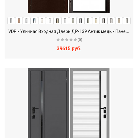
V
DR - Уличная Входная Дверь ДР-139 Антик медь / Панель на выбор
(0)
39615 руб.