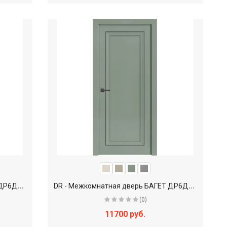
D
R - Межкомнатная дверь БАГЕТ ДР6ДКЛ-22 глухое
D
R - Межкомнатная дверь БАГЕТ ДР6ДКЛ-21 глухое
(0)
11700 руб.