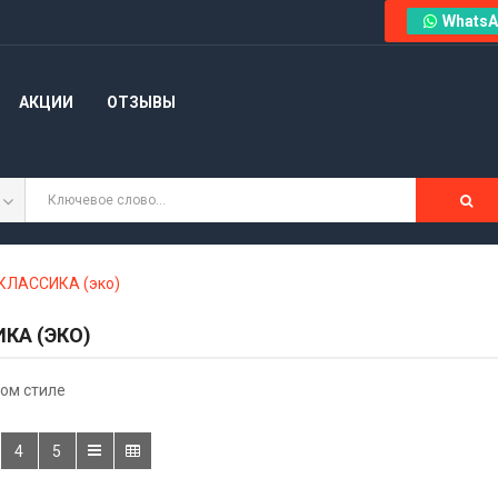
WhatsA
АКЦИИ
ОТЗЫВЫ
 КЛАССИКА (эко)
КА (ЭКО)
ком стиле
4
5