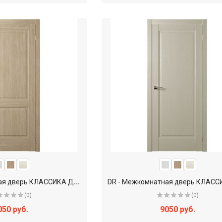
D
R - Межкомнатная дверь КЛАССИКА ДР-Н3
(0)
(0)
050 руб.
9050 руб.