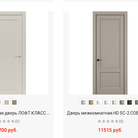
D
R - Межкомнатная дверь ЛОФТ КЛАССИКА ДР110ЛК-11 / глухое
(0)
(0)
700 руб.
11515 руб.