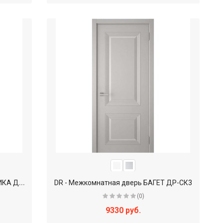
D
R - Межкомнатная дверь КЛАССИКА ДР-Н1
DR - Межкомнатная дверь БАГЕТ ДР-СК3
(0)
9330 руб.