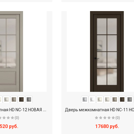
Д
верь межкомнатная HD NC-12 НОВАЯ КЛАССИКА с матовым стеклом в верхней филенке + английская решетка
(0)
(0)
520 руб.
17680 руб.