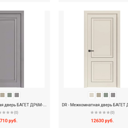
D
R - Межкомнатная дверь БАГЕТ ДР6М-41 глухое
(0)
(0)
710 руб.
12630 руб.