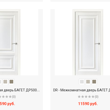
D
R - Межкомнатная дверь БАГЕТ ДР500Б-12 / глухое
(0)
(0)
590 руб.
11590 руб.