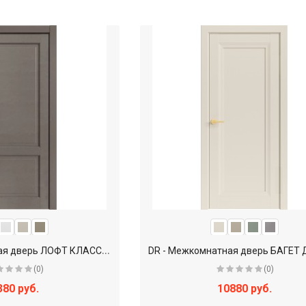
D
R - Межкомнатная дверь ЛОФТ КЛАССИКА ДР500К-02 / глухое
(0)
(0)
380 руб.
10880 руб.