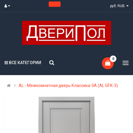
руб. RUB
0
ВСЕ КАТЕГОРИИ
AL - Межкомнатная дверь Классика-3А (AL GF.K-3)