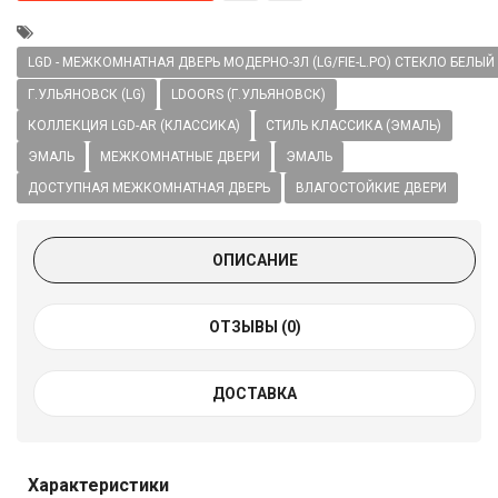
LGD - МЕЖКОМНАТНАЯ ДВЕРЬ МОДЕРНО-3Л (LG/FIE-L.PO) СТЕКЛО БЕЛЫЙ
Г.УЛЬЯНОВСК (LG)
LDOORS (Г.УЛЬЯНОВСК)
КОЛЛЕКЦИЯ LGD-AR (КЛАССИКА)
СТИЛЬ КЛАССИКА (ЭМАЛЬ)
ЭМАЛЬ
МЕЖКОМНАТНЫЕ ДВЕРИ
ЭМАЛЬ
ДОСТУПНАЯ МЕЖКОМНАТНАЯ ДВЕРЬ
ВЛАГОСТОЙКИЕ ДВЕРИ
ОПИСАНИЕ
ОТЗЫВЫ (
0
)
ДОСТАВКА
Характеристики