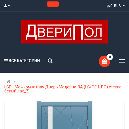
руб. RUB
0
ВСЕ КАТЕГОРИИ
LGD - Межкомнатная Дверь Модерно-3А (LG/FIE-L.PO) стекло
белый лак_Z