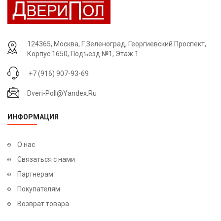
(заказы принимаются только от 3-х дверей)
Цвет эмали без наценки:
124365, Москва, Г.Зеленоград, Георгиевский Проспект,
Корпус 1650, Подъезд №1, Этаж 1
Эмаль Белая
Эмаль Жемчуг
Эмаль Светло-Серая
+7 (916) 907-93-69
Dveri-Poll@yandex.ru
ИНФОРМАЦИЯ
О нас
Связаться с нами
Партнерам
Покупателям
Возврат товара