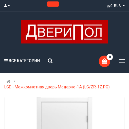
руб. RUB
0
ВСЕ КАТЕГОРИИ
LGD - Межкомнатная дверь Модерно-1А (LG/ZR-1Z.PG)