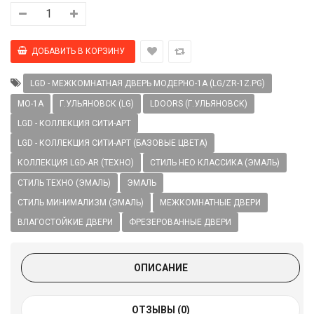
LGD - МЕЖКОМНАТНАЯ ДВЕРЬ МОДЕРНО-1А (LG/ZR-1Z.PG)
МО-1А
Г.УЛЬЯНОВСК (LG)
LDOORS (Г.УЛЬЯНОВСК)
LGD - КОЛЛЕКЦИЯ СИТИ-АРТ
LGD - КОЛЛЕКЦИЯ СИТИ-АРТ (БАЗОВЫЕ ЦВЕТА)
КОЛЛЕКЦИЯ LGD-AR (ТЕХНО)
СТИЛЬ НЕО КЛАССИКА (ЭМАЛЬ)
СТИЛЬ ТЕХНО (ЭМАЛЬ)
ЭМАЛЬ
СТИЛЬ МИНИМАЛИЗМ (ЭМАЛЬ)
МЕЖКОМНАТНЫЕ ДВЕРИ
ВЛАГОСТОЙКИЕ ДВЕРИ
ФРЕЗЕРОВАННЫЕ ДВЕРИ
ОПИСАНИЕ
ОТЗЫВЫ (
0
)