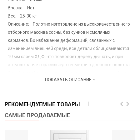
Врезка: Нет
Вес: 25-30 кг
Описание: Полотно изготовлено из высококачественного
отборного массива сосны, без сучков и смоляных
карманов. Во избежание деформаций, связанных с
изменением внешней среды, все детали облицовываются
10 мм слоем ХДФ, что позволяет дереву дышать, и при
этом сохраняет правильную геометрию дверного полотна.
Калибровка (выравнивание) полотен происходит с обеих
ПОКАЗАТЬ ОПИСАНИЕ
сторон, для последующей фрезеровки на пантографе.
Фрезеровка производится на высокоточном станке, с
погрешностью до 0,01 мм, с автоматической сменой фрез.
РЕКОМЕНДУЕМЫЕ ТОВАРЫ
Для покраски дверей и погонажных изделий используются
итальянские краски.
САМЫЕ ПРОДАВАЕМЫЕ
Стандартный размер: 550;600х1900мм
400;600;700;800;900х2000мм