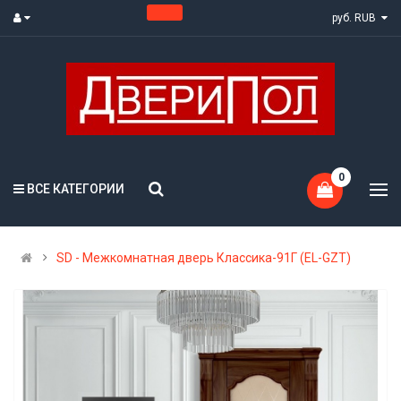
руб. RUB
0
ВСЕ КАТЕГОРИИ
SD - Межкомнатная дверь Классика-91Г (EL-GZT)