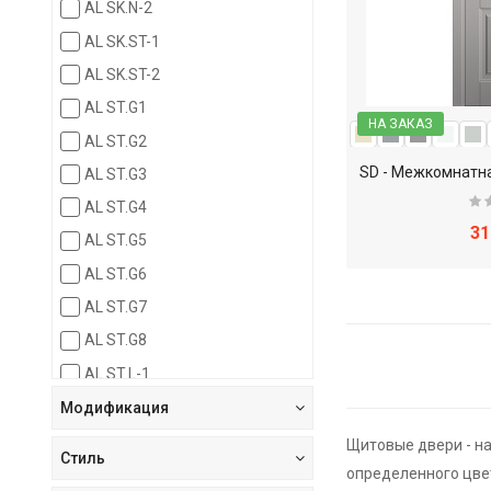
AL SK.N-2
AL SK.ST-1
AL SK.ST-2
AL ST.G1
НА ЗАКАЗ
AL ST.G2
AL ST.G3
AL ST.G4
31
AL ST.G5
AL ST.G6
AL ST.G7
AL ST.G8
AL ST.L-1
AL ST.L-2
Модификация
AL ST.L-3
Щитовые двери - н
Стиль
AL ST.L-4
определенного цве