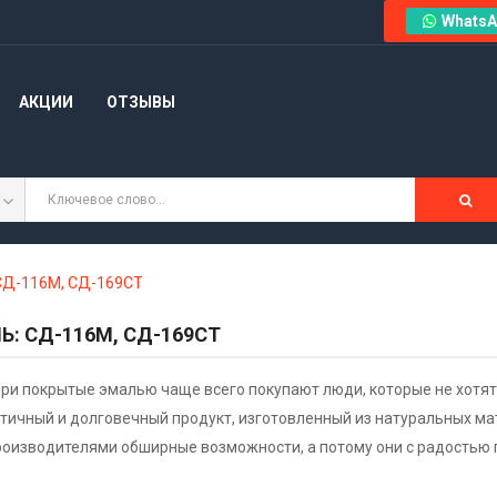
WhatsA
АКЦИИ
ОТЗЫВЫ
СД-116М, СД-169СТ
: СД-116М, СД-169СТ
и покрытые эмалью чаще всего покупают люди, которые не хотят
ктичный и долговечный продукт, изготовленный из натуральных м
роизводителями обширные возможности, а потому они с радостью