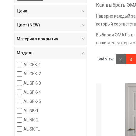
Как выбрать Э
Цена:
Наверно каждый за
который соответст
Цвет (NEW)
Выбирая ЭМАЛЬ в н
Материал покрытия
наши менеджеры с б
Модель
Grid View:
2
3
AL GF.K-1
AL GF.K-2
AL GF.K-3
AL GF.K-4
AL GF.K-5
AL NK-1
AL NK-2
AL SK.FL