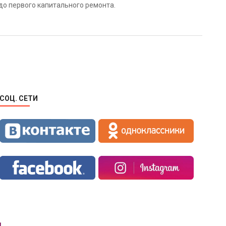
до первого капитального ремонта.
ает улучшенное качество. Основным материалом является
 раз, и чаще всего не меняются. Именно такие двери
СОЦ. СЕТИ
екции. А потому межкомнатные белые двери эмаль