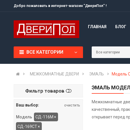
Добро пожаловать в интернет-магазин "ДвериПол" !
ГЛАВНАЯ
БЛОГ
ВСЕ КАТЕГОРИИ
МЕЖКОМНАТНЫЕ ДВЕРИ
ЭМАЛЬ
Модель 
ЭМАЛЬ МОДЕЛЬ
Фильтр товаров
Межкомнатные двер
Ваш выбор:
очистить
качественный, пра
СД-116М
×
открывает перед п
Модель
СД-169СТ
×