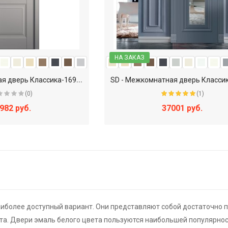
НА ЗАКАЗ
S
D - Межкомнатная дверь Классика-169СТ (R-ST5)
(0)
(1)
982 руб.
37001 руб.
аиболее доступный вариант. Они представляют собой достаточно 
та. Двери эмаль белого цвета пользуются наибольшей популярнос