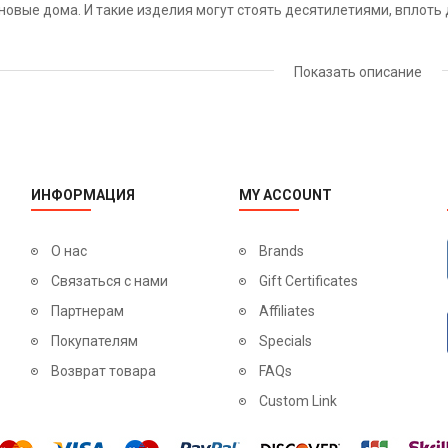
новые дома. И такие изделия могут стоять десятилетиями, вплоть 
а стоят значительно дороже, но возросшая цена вполне оправдыв
Показать описание
который прослужит до 50 лет. Такие двери устанавливаются один и
ью цвета слоновая кость.
х можно применять такие изделия:
ениях,
ИНФОРМАЦИЯ
MY ACCOUNT
орые оформлены в светлых тонах,
О нас
Brands
х учреждениях,
Связаться с нами
Gift Certificates
иниках и диагностических центрах.
Партнерам
Affiliates
Покупателям
Specials
й поверхность великолепно поддается как очистке, так и дезинф
Возврат товара
FAQs
популярностью в обычных больницах.
Custom Link
нства: