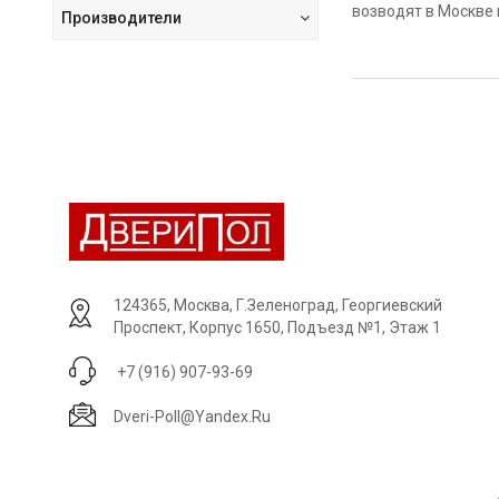
возводят в Москве 
GR-2
Производители
KR-1
Изделия из массив
KR-2
древесный массив, 
KT-1
окрашиваются эмал
KT-2
LG/ZR-1Z.PO
В каких помещения
- в офисных помещ
LGD.AR-Z.PG
- в частных домах,
N-1
- в квартирах, кот
N-2
- в государственны
124365, Москва, Г.Зеленоград, Георгиевский
N-3
Проспект, Корпус 1650, Подъезд №1, Этаж 1
- в медицинских кл
PR-1
+7 (916) 907-93-69
S-8L
Окрашенная краско
пользуются такой 
Dveri-Poll@yandex.ru
SD.V-V1
SD.V-V2
Их основные достои
SD.V-V3