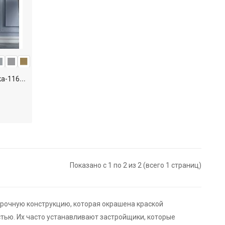
S
D - Межкомнатная дверь Классика-116М (EL-MRT2.1F)
Показано с 1 по 2 из 2 (всего 1 страниц)
прочную конструкцию, которая окрашена краской
тью. Их часто устанавливают застройщики, которые