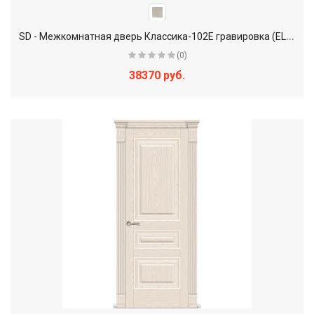
S
D - Межкомнатная дверь Классика-102Е гравировка (EL-EL.2)
(0)
38370 руб.