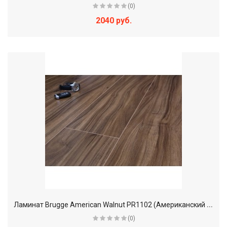
(0)
2040 руб.
Л
аминат Brugge American Walnut PR1102 (Американский орех)
(0)