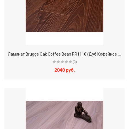
Л
аминат Brugge Oak Coffee Bean PR1110 (Дуб Кофейное зерно)
(0)
2040 руб.