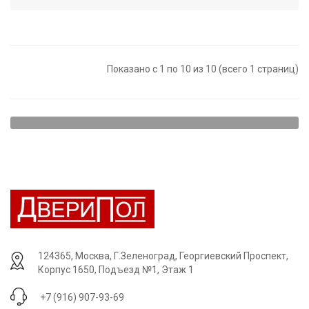
Показано с 1 по 10 из 10 (всего 1 страниц)
О ламинате
Экспортные партии покрытия проходят две проверки на
качество: европейскую и российскую. Высокое качество
покрытия вместе с невысокой стоимостью гарантируют, что это
покрытие – одно из лучших в соотношении цена/качество.
Дизайн ламината Brugge выполнен в виде лакированного дерева
разных расцветок. Ламинат обладает соответствующим блеском.
124365, Москва, Г.Зеленоград, Георгиевский Проспект,
На покрытие нанесены рисунки либо орехового дерева, либо
Корпус 1650, Подъезд №1, Этаж 1
дуба. Аккуратное оформление ламината позволяют ему удачно
+7 (916) 907-93-69
вписываться в любой интерьер.