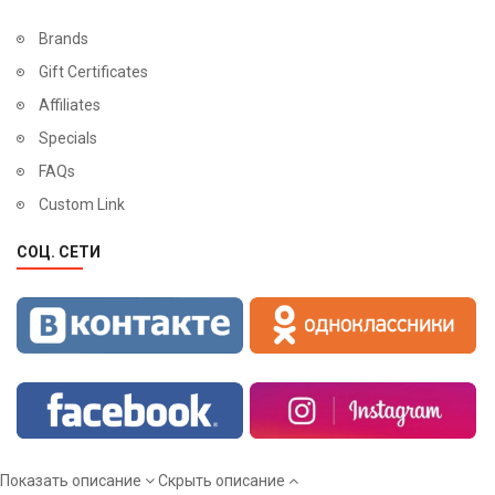
Для выбора типа покрытия панелей нужно ознакомиться с
Brands
преимуществами и недостатками
Gift Certificates
Шпонированные панели для входной двери
. Воспроизводят цвет
Affiliates
и структуру различных пород древесины. Чаще всего
Specials
устанавливаются на двери сегмента «премиум».
FAQs
К достоинствам шпонированных плит относят:
Custom Link
сравнительно низкую стоимость по сравнению с
СОЦ. СЕТИ
массивом дерева
долговечность
экологичность
устойчивость к перепадам температуры
возможность выбрать разные варианты отделки для
внешней и внутренней стороны двери
Среди недостатков:
Показать описание
Скрыть описание
низкая сопротивляемость воздействию химических и