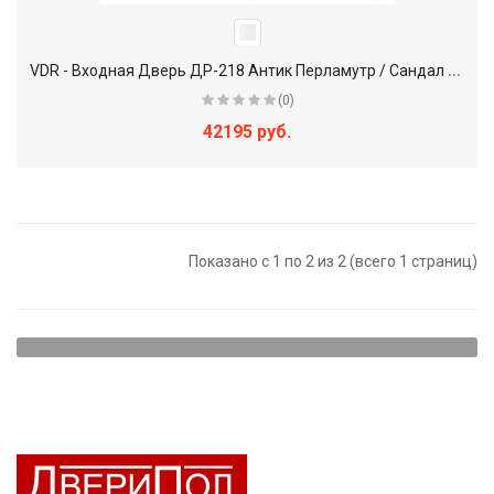
V
DR - Входная Дверь ДР-218 Антик Перламутр / Сандал белый
(0)
42195 руб.
Показано с 1 по 2 из 2 (всего 1 страниц)
Преимущества МДФ-панелей для входной двери
Отделка накладок этим материалом преобладают достоинством
перед иными отделками. Что в первую очередь нужно отметить:
низкая теплопроводность, позволяющая свести к
минимуму потерю тепла в холодное время года